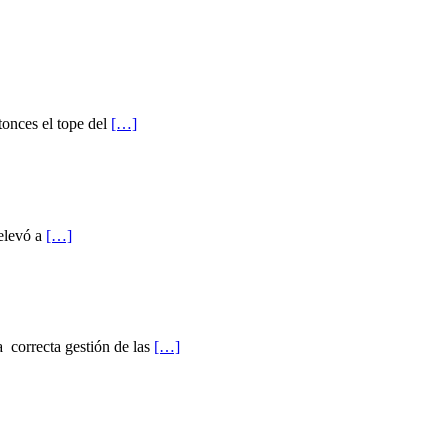
tonces el tope del
[…]
 elevó a
[…]
a correcta gestión de las
[…]