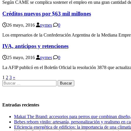
Según CAME se complica sostener el empleo en una gran cantidad de p
Créditos nuevos por $63 mil millones
26 mayo, 2016
pymes
0
Los empresarios de la Confederación Argentina de la Mediana Empre
IVA, anticipos y retenciones
25 mayo, 2016
pymes
0
La AFIP publicó en el Boletín Oficial la resolución 3878 que actuali
Paginación
1
2
3
»
Buscar:
de
entradas
Entradas recientes
Makai The Brand: accesorios para perros que combinan diseño
Bebes reborn vinilo: artesanía, personalización y realismo en c
Eficiencia energética de edificios: la importancia de una climati