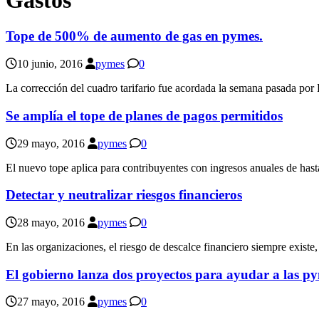
Tope de 500% de aumento de gas en pymes.
10 junio, 2016
pymes
0
La corrección del cuadro tarifario fue acordada la semana pasada por 
Se amplía el tope de planes de pagos permitidos
29 mayo, 2016
pymes
0
El nuevo tope aplica para contribuyentes con ingresos anuales de has
Detectar y neutralizar riesgos financieros
28 mayo, 2016
pymes
0
En las organizaciones, el riesgo de descalce financiero siempre existe
El gobierno lanza dos proyectos para ayudar a las p
27 mayo, 2016
pymes
0