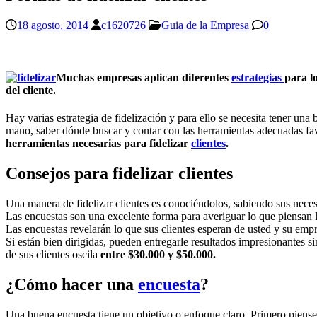
18 agosto, 2014
c1620726
Guia de la Empresa
0
Muchas empresas aplican diferentes
estrategias
para l
del cliente.
Hay varias estrategia de fidelización y para ello se necesita tener una
mano, saber dónde buscar y contar con las herramientas adecuadas fa
herramientas necesarias para fidelizar
clientes
.
Consejos para fidelizar clientes
Una manera de fidelizar clientes es conociéndolos, sabiendo sus necesi
Las encuestas son una excelente forma para averiguar lo que piensan lo
Las encuestas revelarán lo que sus clientes esperan de usted y su emp
Si están bien dirigidas, pueden entregarle resultados impresionantes s
de sus clientes oscila
entre $30.000 y $50.000.
¿Cómo hacer una
encuesta
?
Una buena encuesta tiene un objetivo o enfoque claro. Primero piense