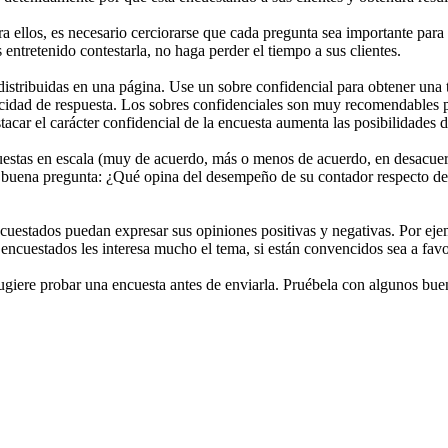
a ellos, es necesario cerciorarse que cada pregunta sea importante para 
ntretenido contestarla, no haga perder el tiempo a sus clientes.
distribuidas en una página. Use un sobre confidencial para obtener una t
locidad de respuesta. Los sobres confidenciales son muy recomendables p
ar el carácter confidencial de la encuesta aumenta las posibilidades de
estas en escala (muy de acuerdo, más o menos de acuerdo, en desacuerdo,
buena pregunta: ¿Qué opina del desempeño de su contador respecto de su
cuestados puedan expresar sus opiniones positivas y negativas. Por eje
 encuestados les interesa mucho el tema, si están convencidos sea a fav
sugiere probar una encuesta antes de enviarla. Pruébela con algunos buen