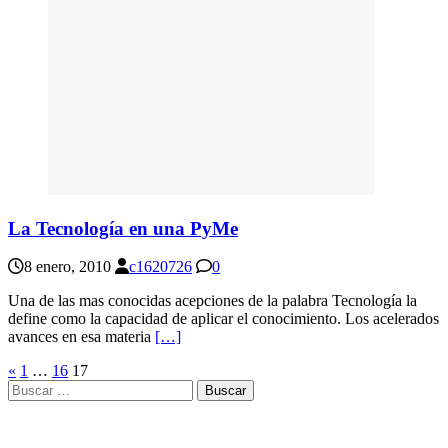
La Tecnología en una PyMe
8 enero, 2010
c1620726
0
Una de las mas conocidas acepciones de la palabra Tecnología la
define como la capacidad de aplicar el conocimiento. Los acelerados
avances en esa materia
[…]
Paginación
«
1
…
16
17
Buscar:
de
entradas